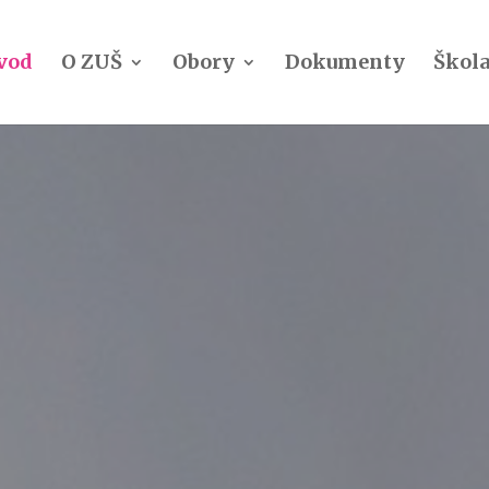
vod
O ZUŠ
Obory
Dokumenty
Škola